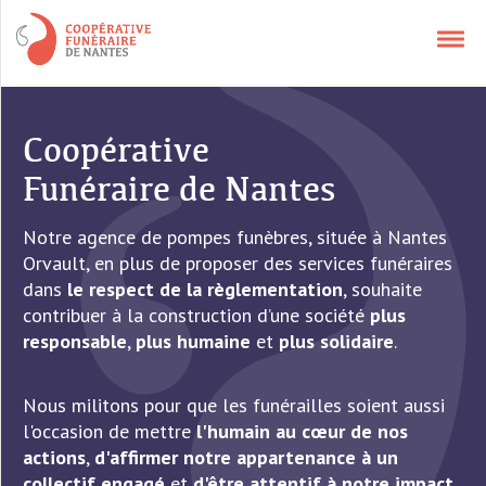
NOS SERVICES
Coopérative
Funéraire de Nantes
APPELER UN CONSEILLER
Notre agence de pompes funèbres, située à Nantes
Orvault, en plus de proposer des services funéraires
CONTACT
dans
le respect de la règlementation
, souhaite
contribuer à la construction d’une société
plus
responsable
,
plus humaine
et
plus solidaire
.
QUI SOMMES-NOUS ?
Nous militons pour que les funérailles soient aussi
l'occasion de mettre
l'humain au cœur de nos
AVIS DÉCÈS
actions
,
d'affirmer notre appartenance à un
collectif engagé
et
d'être attentif à notre impact