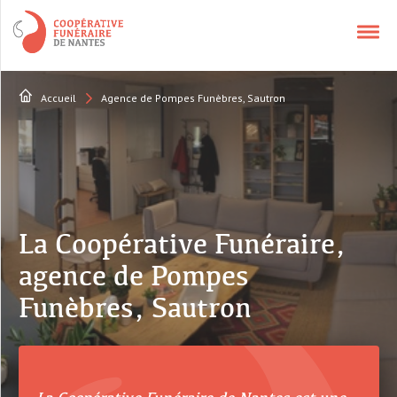
Accueil
Agence de Pompes Funèbres, Sautron
NOS SERVICES
APPELER UN CONSEILLER
CONTACT
La Coopérative Funéraire,
agence de Pompes
QUI SOMMES-NOUS ?
Funèbres, Sautron
AVIS DÉCÈS