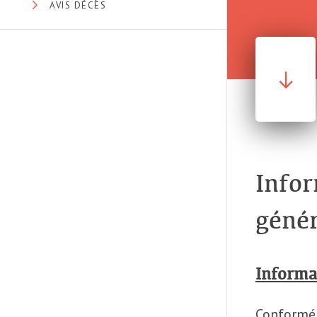
AVIS DÉCÈS
Infor
génér
Informat
Conformé