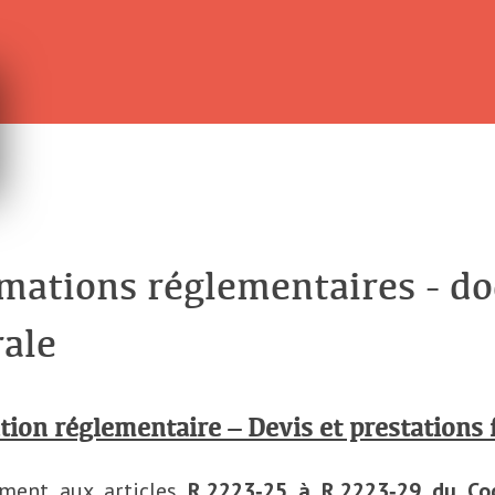
mations réglementaires - d
ale
ion réglementaire – Devis et prestations 
ment aux articles
R.2223‑25 à R.2223‑29 du Cod