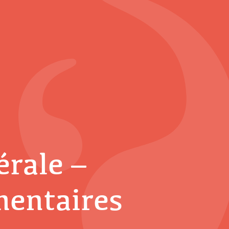
rale –
mentaires