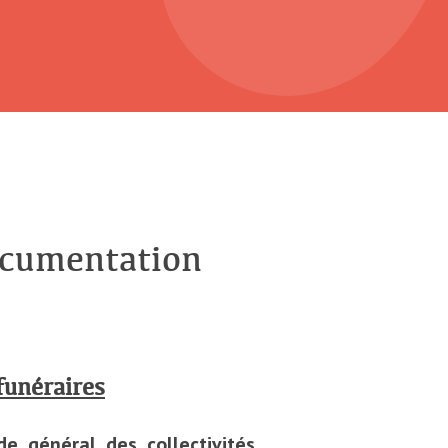
ocumentation
funéraires
e général des collectivités