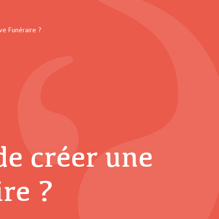
ve Funéraire ?
de créer une
re ?