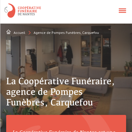
Accueil
Agence de Pompes Funèbres, Carquefou
NOS SERVICES
APPELER UN CONSEILLER
CONTACT
La Coopérative Funéraire,
agence de Pompes
QUI SOMMES-NOUS ?
Funèbres, Carquefou
AVIS DÉCÈS