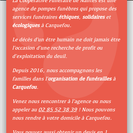
La Coopérative Funéraire de Nantes est une
agence de pompes funèbres qui propose des
services funéraires
éthiques
,
solidaires
et
écologiques
à Carquefou.
Le décès d'un être humain ne doit jamais être
l'occasion d'une recherche de profit ou
d'exploitation du deuil.
Depuis 2016, nous accompagnons les
familles dans l'
organisation de funérailles
à
Carquefou
.
Venez nous rencontrer à l'agence ou nous
appeler au
02 85 52 38 39
! Nous pouvons
nous rendre à votre domicile à Carquefou.
Vous pouvez aussi
obtenir un devis
en 1