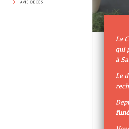
AVIS DÉCÈS
La C
qui 
à Sa
Le d
rech
Depu
funé
Vene