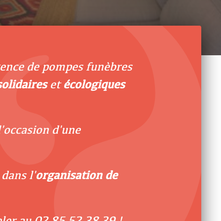
gence de pompes funèbres
solidaires
et
écologiques
l'occasion d'une
dans l'
organisation de
eler au
02 85 52 38 39
!