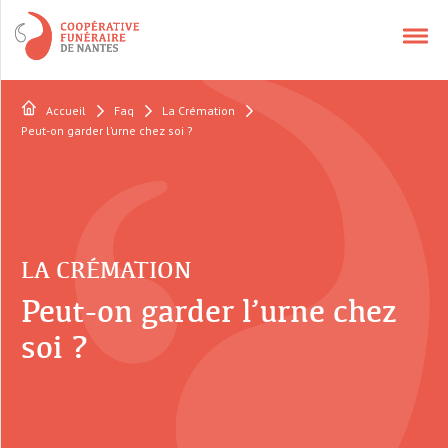
Accueil
Faq
La Crémation
NOS SERVICES
Peut-on garder l’urne chez soi ?
APPELER UN CONSEILLER
CONTACT
LA CRÉMATION
Peut-on garder l’urne chez
QUI SOMMES-NOUS ?
soi ?
AVIS DÉCÈS