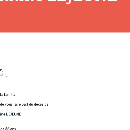
e,
alie,
in,
,
la famille
 de vous faire part du décès de
ine LEJEUNE
 de 86 ans.