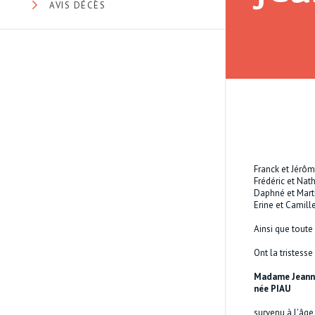
AVIS DÉCÈS
Franck et Jérôm
Frédéric et Nath
Daphné et Mart
Erine et Camille
Ainsi que toute 
Ont la tristesse
Madame Jeann
née PIAU
survenu à l'âge