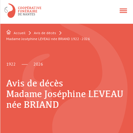
Accueil
Avis de décès
NOS SERVICES
Madame Joséphine LEVEAU née BRIAND 1922 - 2026
APPELER UN CONSEILLER
1922
2026
CONTACT
Avis de décès
Madame Joséphine LEVEAU
QUI SOMMES-NOUS ?
née BRIAND
AVIS DÉCÈS