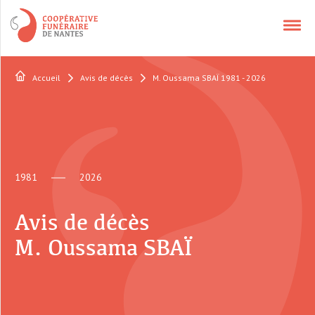
Accueil
Avis de décès
M. Oussama SBAÏ 1981 - 2026
NOS SERVICES
APPELER UN CONSEILLER
1981
2026
CONTACT
Avis de décès
QUI SOMMES-NOUS ?
M. Oussama SBAÏ
AVIS DÉCÈS