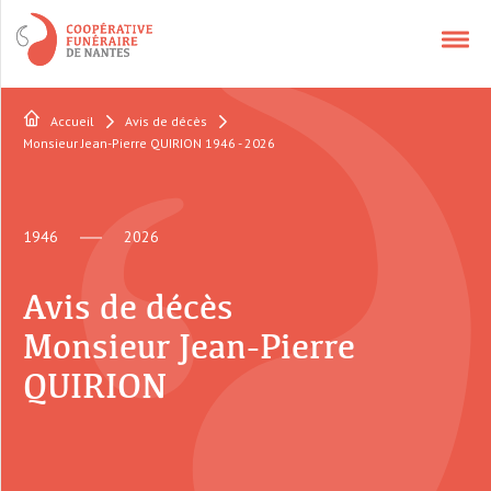
Accueil
Avis de décès
NOS SERVICES
Monsieur Jean-Pierre QUIRION 1946 - 2026
APPELER UN CONSEILLER
1946
2026
CONTACT
Avis de décès
Monsieur Jean-Pierre
QUI SOMMES-NOUS ?
QUIRION
AVIS DÉCÈS