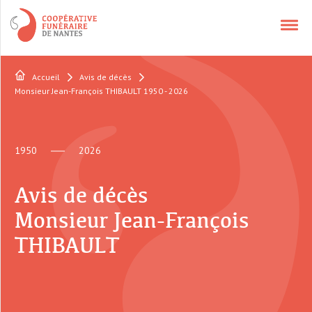
Accueil
Avis de décès
NOS SERVICES
Monsieur Jean-François THIBAULT 1950 - 2026
APPELER UN CONSEILLER
1950
2026
CONTACT
Avis de décès
Monsieur Jean-François
QUI SOMMES-NOUS ?
THIBAULT
AVIS DÉCÈS