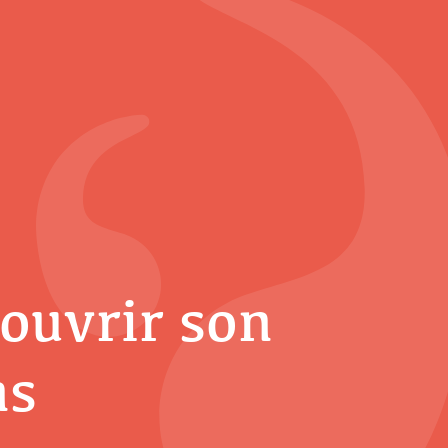
couvrir son
ns