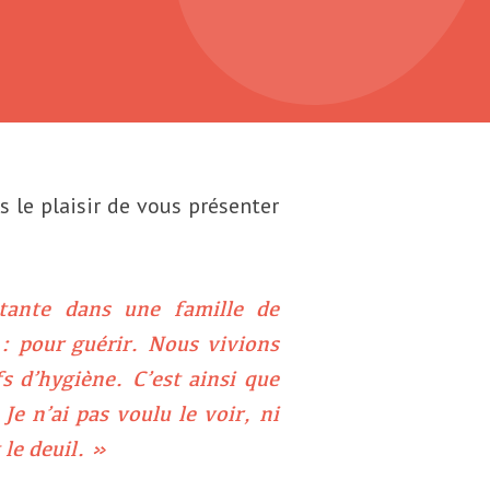
ns le plaisir de vous présenter
tante dans une famille de
 : pour guérir. Nous vivions
s d’hygiène. C’est ainsi que
e n’ai pas voulu le voir, ni
 le deuil. »