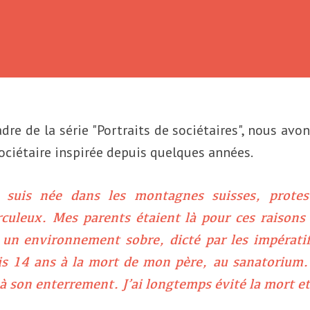
dre de la série "Portraits de sociétaires", nous avo
sociétaire inspirée depuis quelques années.
 suis née dans les montagnes suisses, protes
rculeux. Mes parents étaient là pour ces raisons
 un environnement sobre, dicté par les impératif
is 14 ans à la mort de mon père, au sanatorium. J
 à son enterrement. J’ai longtemps évité la mort et