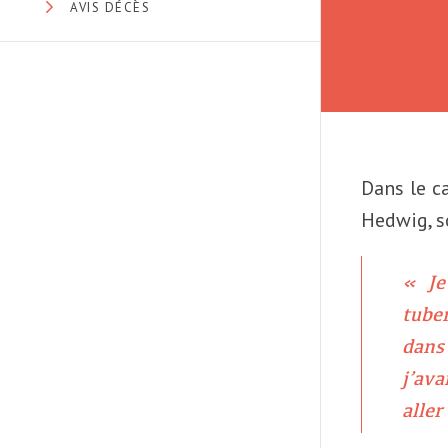
AVIS DÉCÈS
Dans le ca
Hedwig
, 
« Je
tube
dans
j’ava
aller